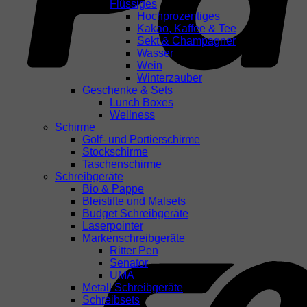
Flüssiges
Hochprozentiges
Kakao, Kaffee & Tee
Sekt & Champagner
Wasser
Wein
Winterzauber
Geschenke & Sets
Lunch Boxes
Wellness
Schirme
Golf- und Portierschirme
Stockschirme
Taschenschirme
Schreibgeräte
Bio & Pappe
Bleistifte und Malsets
Budget Schreibgeräte
Laserpointer
Markenschreibgeräte
Ritter Pen
Senator
UMA
Metall Schreibgeräte
Schreibsets