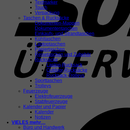
Textmarker
Touch
Verpackung
Taschen & Rucksäcke
Dokumenten-Mappen
Dokumententaschen
Einkaufs- und Strandtaschen
Kühltaschen
Laptoptaschen
Papiertaschen
Reisetaschen und Zubehör
Rucksäcke
Laptop-Rucksack
Outdoor-Rucksäcke
Rucksack-Trolleys
Sporttaschen
Trolleys
Feuerzeuge
Elektrofeuerzeuge
Stabfeuerzeuge
Kalender und Papier
Kalender
Notizen
VIELES mehr…
Büro und Handwerk