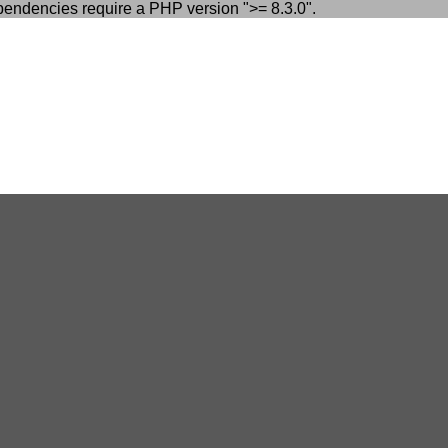
Skip
endencies require a PHP version ">= 8.3.0".
to
content