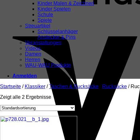
Kinder Malen & Zeichnen
Kinder Spielen
Schule
Spiele
Streuartikel
Schlüsselanhäger
Anstecker & Pins
Veranstaltungen
Videos
Damen
Herren
WAU-WAU Produkte
Anmelden
Startseite
/
Klassiker
/
Taschen & Rucksäcke
/
Rucksäcke
/
Ruck
Zeigt alle 2 Ergebnisse