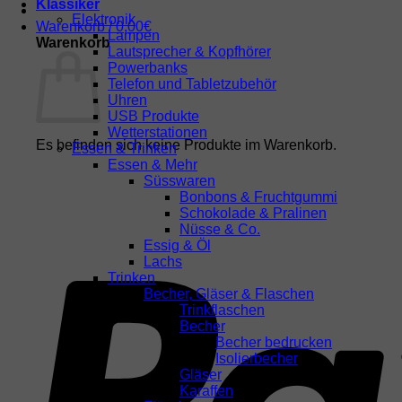
Klassiker
Elektronik
Warenkorb /
0,00
€
Lampen
Warenkorb
Lautsprecher & Kopfhörer
Powerbanks
Telefon und Tabletzubehör
Uhren
USB Produkte
Wetterstationen
Es befinden sich keine Produkte im Warenkorb.
Essen & Trinken
Essen & Mehr
Süsswaren
Bonbons & Fruchtgummi
Schokolade & Pralinen
Nüsse & Co.
Essig & Öl
Lachs
Trinken
Becher, Gläser & Flaschen
Trinkflaschen
Becher
Becher bedrucken
Isolierbecher
Gläser
Karaffen