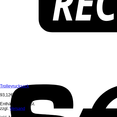
Trolleyrucksack
93,12
€
Enthält 19% MwSt.
zzgl.
Versand