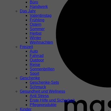
Büro
Handwerk
Das Jahr
Valentinstag
Frühling
Ostern
Sommer
Herbst
Winter
Weihnachten
Freizeit
Auto
Fahrrad
Outdoor
Reise
Sonnenbrillen
Sport
Geschenke
Geschenke-Sets
Schmuck
Gesundheit und Wellness
Anti Stress
Erste Hilfe und Sicherheit
Pflegeprodukte
Kinder