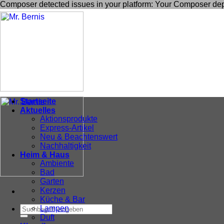
Composer detected issues in your platform: Your Composer dep
Startseite
Aktuelles
Aktionsprodukte
Express-Artikel
Neu & Beachtenswert
Nachhaltigkeit
Heim & Haus
Ambiente
Bad
Garten
Kerzen
Küche & Bar
Suche
Lampen
nach:
Duft